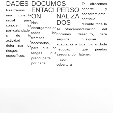
DADES
DOCUM
OS
Te ofrecemos
ENTACI
PERSO
soporte y
Realizamos
asesoramiento
ÓN
NALIZA
una consulta
continuo
inicial para
DOS
Nos
durante toda la
conocer las
encargamos de
Te ofrecemos
duración del
particularidade
todos los
opciones de
seguro, para
s de tu
trámites
seguros
cualquier
actividad y
necesarios,
adaptadas a tu
cambio o duda
determinar los
para que no
negocio,
que puedas
riesgos
tengas que
asegurando la
tener.
específicos.
preocuparte
mayor
por nada.
cobertura