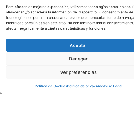
de nuestro formulario en
Para ofrecer las mejores experiencias, utilizamos tecnologías como las cook
línea, por teléfono o correo
almacenar y/o acceder a la información del dispositivo. El consentimiento de
electrónico.
tecnologías nos permitirá procesar datos como el comportamiento de navega
Mensaje
identificaciones únicas en este sitio. No consentir o retirar el consentimiento
afectar negativamente a ciertas características y funciones.
Aceptar
Denegar
ENVIAR
Ver preferencias
Política de Cookies
Política de privacidad
Aviso Legal
Privacidad
Proveemos de servicios para
Contact
asegurar tu bienestar
Inicio
Política
+34655
de
Cookies
gdelgiu
Producto