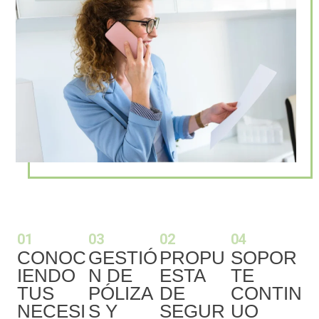
01
03
02
04
CONOC
GESTIÓ
PROPU
SOPOR
IENDO
N DE
ESTA
TE
TUS
PÓLIZA
DE
CONTIN
NECESI
S Y
SEGUR
UO